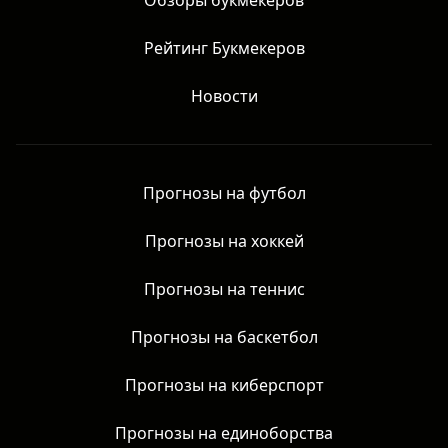
Обзоры букмекеров
Рейтинг Букмекеров
Новости
Прогнозы на футбол
Прогнозы на хоккей
Прогнозы на теннис
Прогнозы на баскетбол
Прогнозы на киберспорт
Прогнозы на единоборства