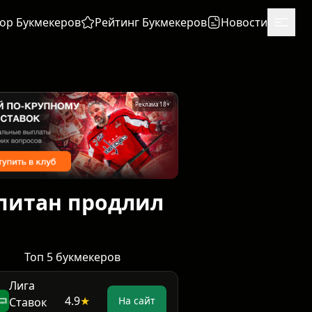
ор Букмекеров
Рейтинг Букмекеров
Новости
Реклама 18+
капитан продлил
Топ 5 букмекеров
Лига
4.9
★
На сайт
Ставок