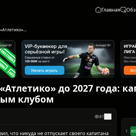
Главная
Обз
Коке остаётся в «Атлетико» до 2027 года: капитан продлил контракт с родным клубом
клама 18+
Реклама 18+
 «Атлетико» до 2027 года: 
ным клубом
81
0
1.
л, что никуда не отпускает своего капитана