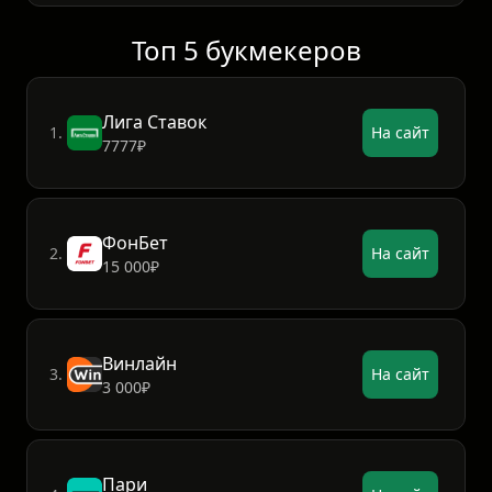
Топ 5 букмекеров
Лига Ставок
1.
На сайт
7777₽
ФонБет
2.
На сайт
15 000₽
Винлайн
3.
На сайт
3 000₽
Пари