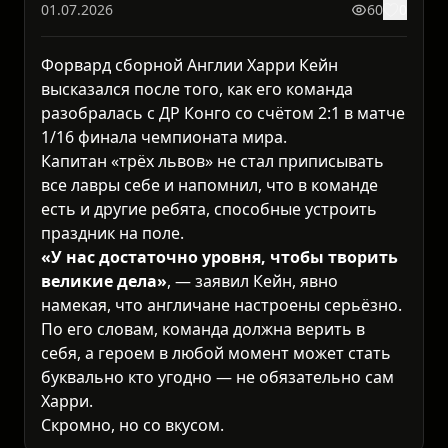
01.07.2026
60
0
Форвард сборной Англии Харри Кейн
высказался после того, как его команда
разобралась с ДР Конго со счётом 2:1 в матче
1/16 финала чемпионата мира.
Капитан «трёх львов» не стал приписывать
все лавры себе и напомнил, что в команде
есть и другие ребята, способные устроить
праздник на поле.
«У нас достаточно уровня, чтобы творить
великие дела»
, — заявил Кейн, явно
намекая, что англичане настроены серьёзно.
По его словам, команда должна верить в
себя, а героем в любой момент может стать
буквально кто угодно — не обязательно сам
Харри.
Скромно, но со вкусом.