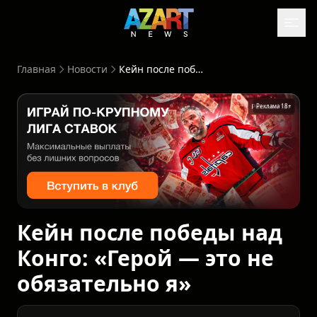
Главная
Новости
Кейн после победы над Конго: «Герой — это не обязательно я»
Реклама 18+
Кейн после победы над
Конго: «Герой — это не
обязательно я»