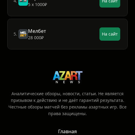
4.
На сайт
5 х 1000₽
Мелбет
5.
На сайт
28 000₽
Аналитические обзоры, новости, статьи. Не является
призывом к действию и не даёт гарантий результата.
Честные обзоры матчей без рекламы азартных игр. Все
права защищены.
Главная