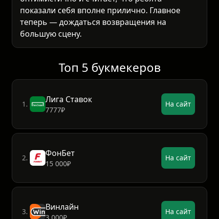
показали себя вполне прилично. Главное
теперь — дождаться возвращения на
большую сцену.
Топ 5 букмекеров
Лига Ставок
1.
На сайт
7777₽
ФонБет
2.
На сайт
15 000₽
Винлайн
3.
На сайт
3 000₽