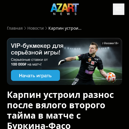
Главная
Новости
Карпин устроил разнос после вялого второго тайма в матче с Буркина-Фасо
Реклама 18+
Рекла
Карпин устроил разнос
после вялого второго
тайма в матче с
Буркина-Фасо