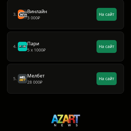
Винлайн
3.
На сайт
3 000₽
Пари
4.
На сайт
5 х 1000₽
Мелбет
5.
На сайт
28 000₽