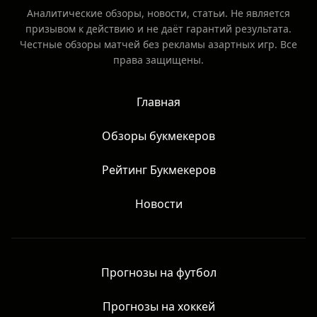
Аналитические обзоры, новости, статьи. Не является
призывом к действию и не даёт гарантий результата.
Честные обзоры матчей без рекламы азартных игр. Все
права защищены.
Главная
Обзоры букмекеров
Рейтинг Букмекеров
Новости
Прогнозы на футбол
Прогнозы на хоккей