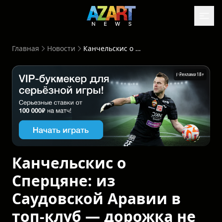
Главная
Новости
Канчельскис о Сперцяне: из Саудовской Аравии в топ-клуб — дорожка не самая простая
8+
Реклама 18+
Канчельскис о
Сперцяне: из
Саудовской Аравии в
топ-клуб — дорожка не