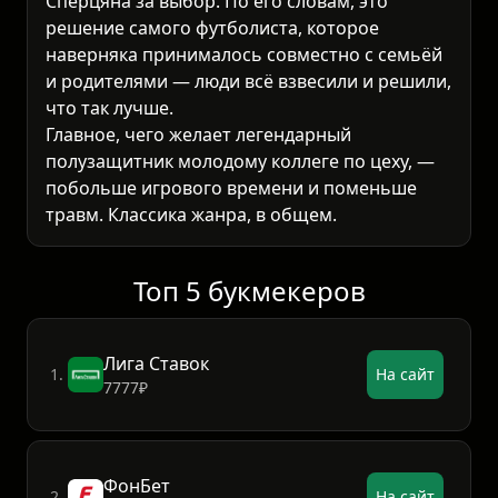
Сперцяна за выбор. По его словам, это
решение самого футболиста, которое
наверняка принималось совместно с семьёй
и родителями — люди всё взвесили и решили,
что так лучше.
Главное, чего желает легендарный
полузащитник молодому коллеге по цеху, —
побольше игрового времени и поменьше
травм. Классика жанра, в общем.
Топ 5 букмекеров
Лига Ставок
1.
На сайт
7777₽
ФонБет
2.
На сайт