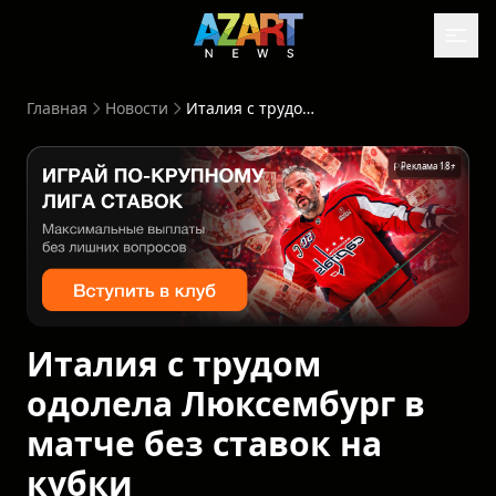
Главная
Новости
Италия с трудом одолела Люксембург в матче без ставок на кубки
Реклама 18+
Италия с трудом
одолела Люксембург в
матче без ставок на
кубки