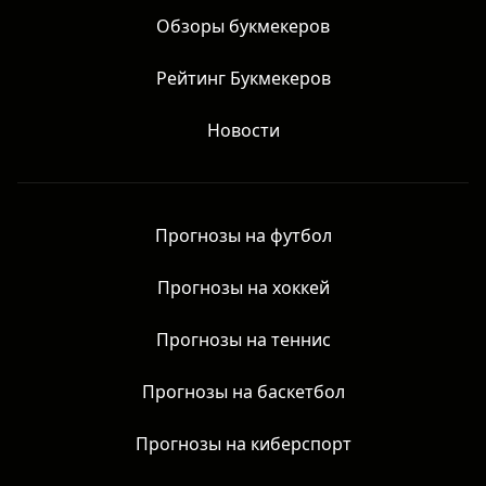
Обзоры букмекеров
Рейтинг Букмекеров
Новости
Прогнозы на футбол
Прогнозы на хоккей
Прогнозы на теннис
Прогнозы на баскетбол
Прогнозы на киберспорт