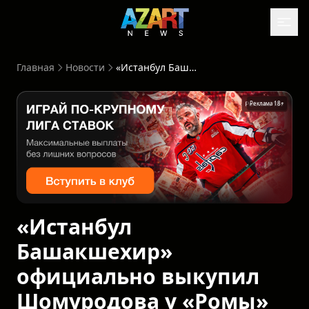
Главная
Новости
«Истанбул Башакшехир» официально выкупил Шомуродова у «Ромы» за 2,8 млн евро
Реклама 18+
«Истанбул
Башакшехир»
официально выкупил
Шомуродова у «Ромы»