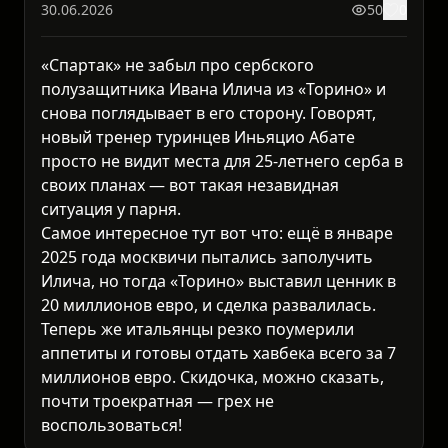
30.06.2026
50
0
«Спартак» не забыл про сербского
полузащитника Ивана Илича из «Торино» и
снова поглядывает в его сторону. Говорят,
новый тренер туринцев Иньяцио Абате
просто не видит места для 25-летнего серба в
своих планах — вот такая незавидная
ситуация у парня.
Самое интересное тут вот что: ещё в январе
2025 года москвичи пытались заполучить
Илича, но тогда «Торино» выставил ценник в
20 миллионов евро, и сделка развалилась.
Теперь же итальянцы резко поумерили
аппетиты и готовы отдать хавбека всего за 7
миллионов евро. Скидочка, можно сказать,
почти троекратная — грех не
воспользоваться!