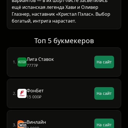
вариантов — в их шорт-листе засветились
ещё испанская легенда Хави и Оливер
Глазнер, наставник «Кристал Пэлас». Выбор
богатый, интрига нарастает.
Топ 5 букмекеров
Лига Ставок
1.
На сайт
7777₽
ФонБет
2.
На сайт
15 000₽
Винлайн
3.
На сайт