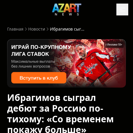
Главная
Новости
Ибрагимов сыграл дебют за Россию по-тихому: «Со временем покажу больше»
Реклама 18+
Ибрагимов сыграл
дебют за Россию по-
тихому: «Со временем
покажу больше»