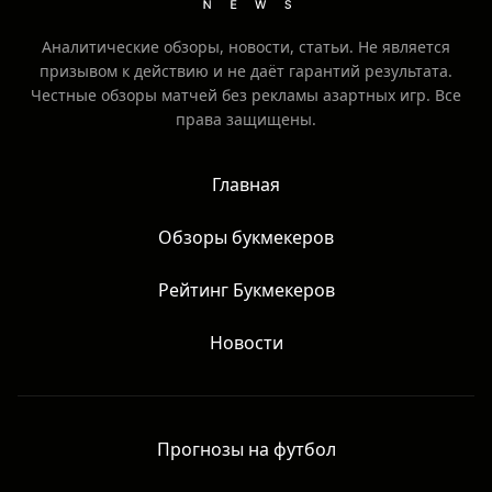
Аналитические обзоры, новости, статьи. Не является
призывом к действию и не даёт гарантий результата.
Честные обзоры матчей без рекламы азартных игр. Все
права защищены.
Главная
Обзоры букмекеров
Рейтинг Букмекеров
Новости
Прогнозы на футбол