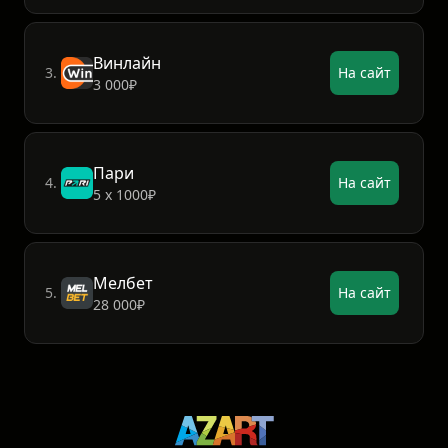
Винлайн
3.
На сайт
3 000₽
Пари
4.
На сайт
5 х 1000₽
Мелбет
5.
На сайт
28 000₽