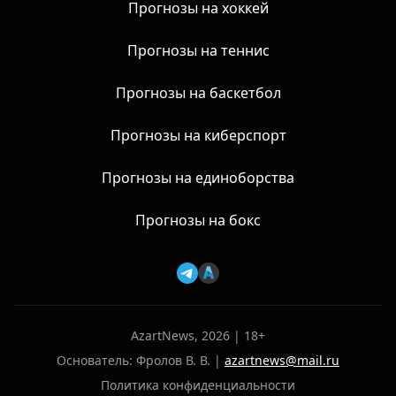
Прогнозы на хоккей
Прогнозы на теннис
Прогнозы на баскетбол
Прогнозы на киберспорт
Прогнозы на единоборства
Прогнозы на бокс
AzartNews, 2026 | 18+
Основатель: Фролов В. В. |
azartnews@mail.ru
Политика конфиденциальности