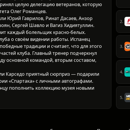
принял целую делегацию ветеранов, которую
тета Олег Романцев.
шли Юрий Гаврилов, Ринат Дасаев, Анзор
2.
оян, Сергей Шавло и Вагиз Хидиятуллин.
нит каждый болельщик красно-белых.
клуба о своём видении работы. Испанец
победные традиции и считает, что для этого
3.
 частей клуба. Главный тренер подчеркнул
ду основной командой, вторым составом,
4.
ли Карседо приятный сюрприз — подарили
рии «Спартака» с личными автографами.
анцу пополнить коллекцию музея новыми
5.