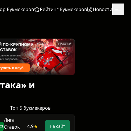
ор Букмекеров
Рейтинг Букмекеров
Новости
Реклама 18+
така» и
Топ 5 букмекеров
Лига
4.9
★
На сайт
Ставок