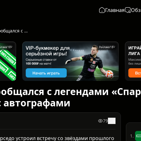
Главная
Обз
Хуан Карседо пообщался с легендами «Спартака» и получил книгу с автографами
клама 18+
Реклама 18+
ообщался с легендами «Спар
с автографами
79
0
1.
арседо устроил встречу со звёздами прошлого