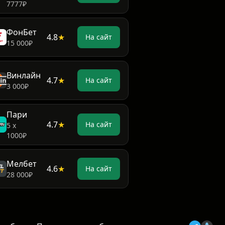
7777₽
ФонБет
4.8
★
На сайт
15 000₽
Винлайн
4.7
★
На сайт
3 000₽
Пари
4.7
★
На сайт
5 х
1000₽
Мелбет
4.6
★
На сайт
28 000₽