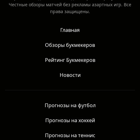
Честные обзоры матчей без рекламы азартных игр. Все
права защищены.
Главная
Обзоры букмекеров
Рейтинг Букмекеров
Новости
Прогнозы на футбол
Прогнозы на хоккей
Прогнозы на теннис