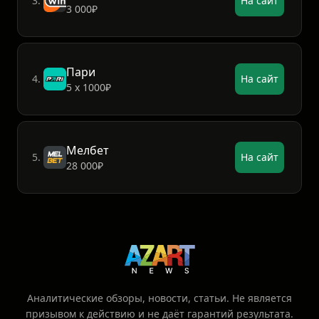
3.
На сайт
3 000₽
Пари
4.
На сайт
5 х 1000₽
Мелбет
5.
На сайт
28 000₽
Аналитические обзоры, новости, статьи. Не является
призывом к действию и не даёт гарантий результата.