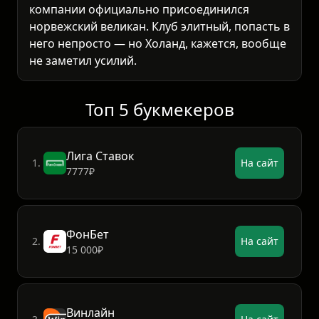
компании официально присоединился
норвежский великан. Клуб элитный, попасть в
него непросто — но Холанд, кажется, вообще
не заметил усилий.
Топ 5 букмекеров
Лига Ставок
1.
На сайт
7777₽
ФонБет
2.
На сайт
15 000₽
Винлайн