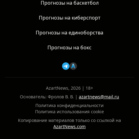
Прогнозы на баскетбол
Прогнозы на киберспорт
Прогнозы на единоборства
Прогнозы на бокс
AzartNews, 2026 | 18+
Основатель: Фролов В. В. |
azartnews@mail.ru
Политика конфиденциальности
Политика использования cookie
Копирование материалов только со ссылкой на
AzartNews.com