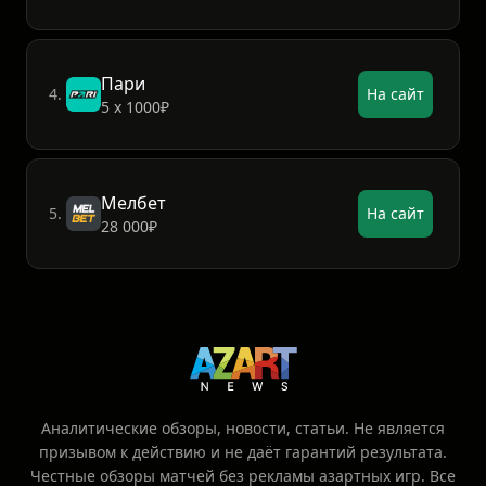
Пари
4.
На сайт
5 х 1000₽
Мелбет
5.
На сайт
28 000₽
Аналитические обзоры, новости, статьи. Не является
призывом к действию и не даёт гарантий результата.
Честные обзоры матчей без рекламы азартных игр. Все