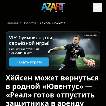
Главная
Новости
Хёйсен может вернуться в родной «Ювентус» — «Реал» готов отпустить защитника в аренду
Реклама 18+
Хёйсен может вернуться
в родной «Ювентус» —
«Реал» готов отпустить
защитника в аренду