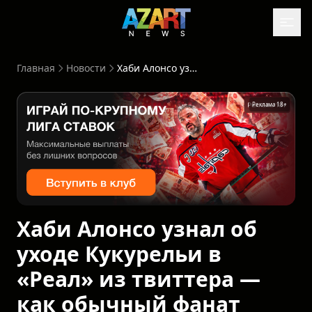
Главная
Новости
Хаби Алонсо узнал об уходе Кукурельи в «Реал» из твиттера — как обычный фанат
Реклама 18+
Хаби Алонсо узнал об
уходе Кукурельи в
«Реал» из твиттера —
как обычный фанат