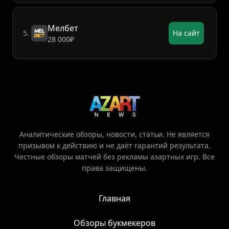
Мелбет
5.
На сайт
28 000₽
Аналитические обзоры, новости, статьи. Не является
призывом к действию и не даёт гарантий результата.
Честные обзоры матчей без рекламы азартных игр. Все
права защищены.
Главная
Обзоры букмекеров