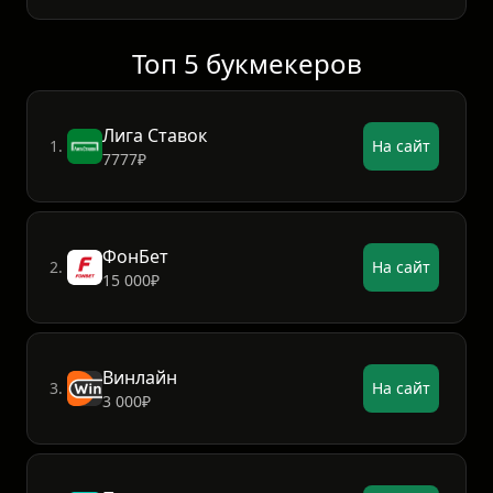
Топ 5 букмекеров
Лига Ставок
1.
На сайт
7777₽
ФонБет
2.
На сайт
15 000₽
Винлайн
3.
На сайт
3 000₽