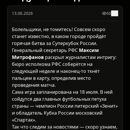
13.06.2026
60
0
Болельщики, не томитесь! Совсем скоро
станет известно, в каком городе пройдёт
горячая битва за Суперкубок России.
Генеральный секретарь РФС
Максим
Митрофанов
раскрыл журналистам интригу:
бюро исполкома РФС соберётся на
следующей неделе и наконец-то ткнёт
пальцем в карту, определив место
проведения матча.
Сама игра запланирована на 18 июля. В ней
сойдутся два главных футбольных петуха
страны — чемпион России питерский «Зенит»
и обладатель Кубка России московский
«Спартак».
Так что следим за новостями — скоро узнаем,