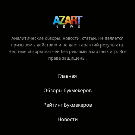
Аналитические обзоры, новости, статьи. Не является
призывом к действию и не даёт гарантий результата.
Честные обзоры матчей без рекламы азартных игр. Все
права защищены.
Главная
Обзоры букмекеров
Рейтинг Букмекеров
Новости