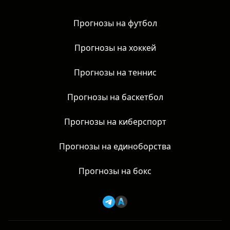
Прогнозы на футбол
Прогнозы на хоккей
Прогнозы на теннис
Прогнозы на баскетбол
Прогнозы на киберспорт
Прогнозы на единоборства
Прогнозы на бокс