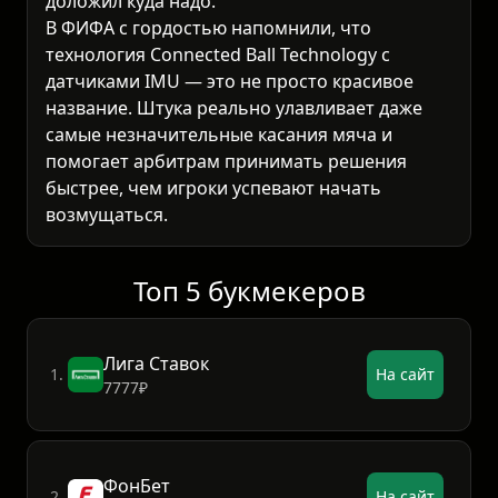
доложил куда надо.
В ФИФА с гордостью напомнили, что
технология Connected Ball Technology с
датчиками IMU — это не просто красивое
название. Штука реально улавливает даже
самые незначительные касания мяча и
помогает арбитрам принимать решения
быстрее, чем игроки успевают начать
возмущаться.
Топ 5 букмекеров
Лига Ставок
1.
На сайт
7777₽
ФонБет
2.
На сайт