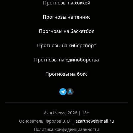
Прогнозы на хоккей
Прогнозы на теннис
Прогнозы на баскетбол
Прогнозы на киберспорт
Прогнозы на единоборства
Прогнозы на бокс
AzartNews, 2026 | 18+
Основатель: Фролов В. В. |
azartnews@mail.ru
Политика конфиденциальности