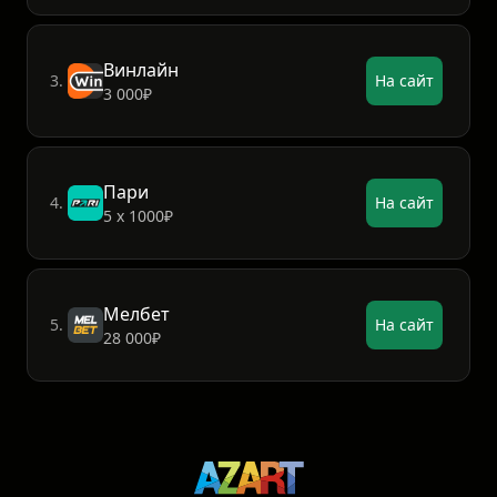
Винлайн
3.
На сайт
3 000₽
Пари
4.
На сайт
5 х 1000₽
Мелбет
5.
На сайт
28 000₽