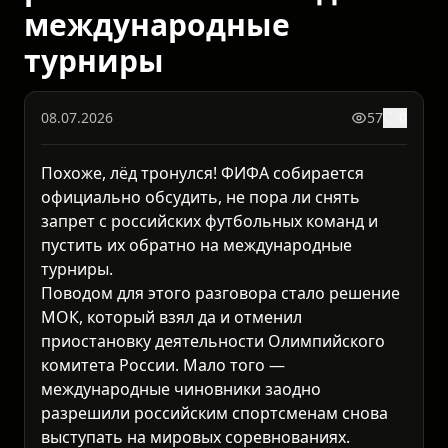
международные
турниры
08.07.2026
57
0
Похоже, лёд тронулся! ФИФА собирается
официально обсудить, не пора ли снять
запрет с российских футбольных команд и
пустить их обратно на международные
турниры.
Поводом для этого разговора стало решение
МОК, который взял да и отменил
приостановку деятельности Олимпийского
комитета России. Мало того —
международные чиновники заодно
разрешили российским спортсменам снова
выступать на мировых соревнованиях.