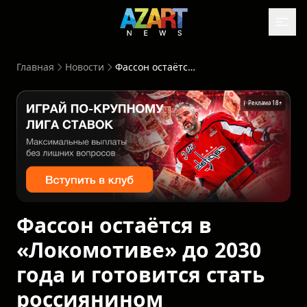
Главная
Новости
Фассон остаётся в «Локомотиве» до 2030 года и готовится стать россиянином
Реклама 18+
Фассон остаётся в
«Локомотиве» до 2030
года и готовится стать
россиянином