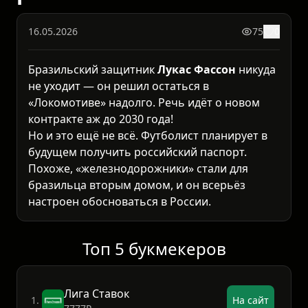
16.05.2026
75
0
Бразильский защитник
Лукас Фассон
никуда
не уходит — он решил остаться в
«Локомотиве» надолго. Речь идёт о новом
контракте аж до 2030 года!
Но и это ещё не всё. Футболист планирует в
будущем получить российский паспорт.
Похоже, «железнодорожники» стали для
бразильца вторым домом, и он всерьёз
настроен обосноваться в России.
Топ 5 букмекеров
Лига Ставок
1.
На сайт