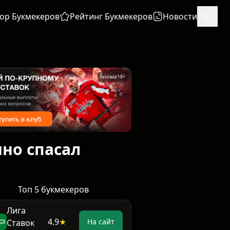
ор Букмекеров
Рейтинг Букмекеров
Новости
Реклама 18+
но спасал
Топ 5 букмекеров
Лига
4.9
★
На сайт
Ставок