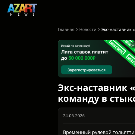
Главная
Новости
Ре
Экс-наставник 
команду в стык
24.05.2026
Временный рулевой тольяттин