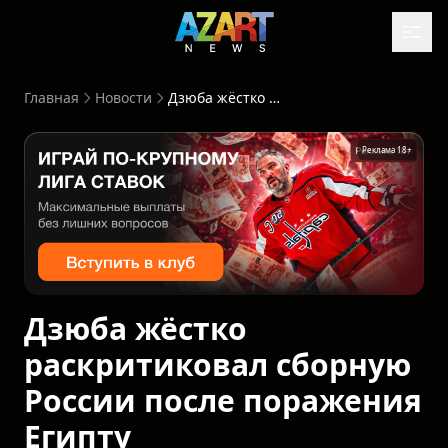
Главная
Новости
Дзюба жёстко раскритиковал сборную России после поражения Египту
Реклама 18+
Дзюба жёстко
раскритиковал сборную
России после поражения
Египту