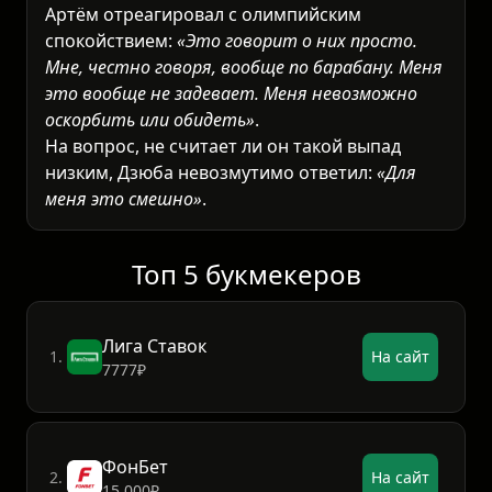
Артём отреагировал с олимпийским
спокойствием:
«Это говорит о них просто.
Мне, честно говоря, вообще по барабану. Меня
это вообще не задевает. Меня невозможно
оскорбить или обидеть»
.
На вопрос, не считает ли он такой выпад
низким, Дзюба невозмутимо ответил:
«Для
меня это смешно»
.
Топ 5 букмекеров
Лига Ставок
1.
На сайт
7777₽
ФонБет
2.
На сайт
15 000₽