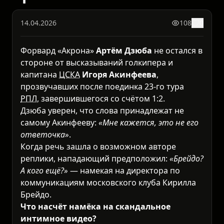
14.04.2026
108
0
Форвард «Акрона»
Артём Дзюба
не остался в
стороне от высказываний голкипера и
капитана
ЦСКА
Игоря Акинфеева
,
прозвучавших после поединка 23-го тура
РПЛ
, завершившегося со счётом 1:2.
Дзюба уверен, что слова принадлежат не
самому Акинфееву:
«Мне кажется, это не его
ответочка»
.
Когда речь зашла о возможном авторе
реплики, нападающий предположил:
«Брейдо?
А кого ещё?»
— намекая на директора по
коммуникациям московского клуба Кирилла
Брейдо.
Что насчёт намёка на скандальное
интимное видео?