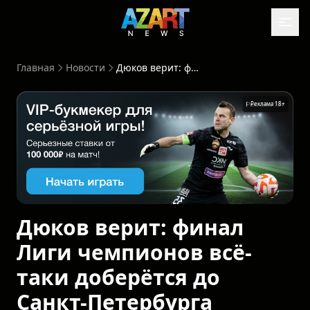
Главная
Новости
Дюков верит: финал Лиги чемпионов всё-таки доберётся до Санкт-Петербурга
Реклама 18+
Дюков верит: финал
Лиги чемпионов всё-
таки доберётся до
Санкт-Петербурга