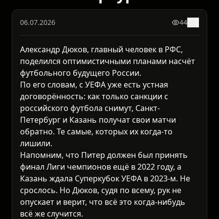
06.07.2026
44
0
Александр Дюков, главный человек в РФС,
поделился оптимистичными планами насчёт
футбольного будущего России.
По его словам, с УЕФА уже есть устная
договорённость: как только санкции с
российского футбола снимут, Санкт-
Петербург и Казань получат свои матчи
обратно. Те самые, которых их когда-то
лишили.
Напомним, что Питер должен был принять
финал Лиги чемпионов ещё в 2022 году, а
Казань ждала Суперкубок УЕФА в 2023-м. Не
срослось. Но Дюков, судя по всему, рук не
опускает и верит, что всё это когда-нибудь
всё же случится.