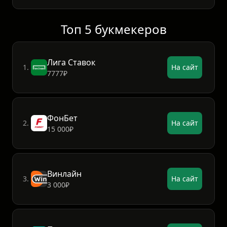
Топ 5 букмекеров
Лига Ставок
1.
На сайт
7777₽
ФонБет
2.
На сайт
15 000₽
Винлайн
3.
На сайт
3 000₽