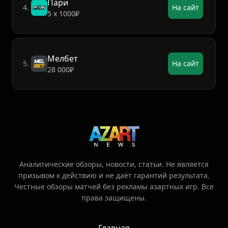
Пари
4.
На сайт
5 х 1000₽
Мелбет
5.
На сайт
28 000₽
Аналитические обзоры, новости, статьи. Не является
призывом к действию и не даёт гарантий результата.
Честные обзоры матчей без рекламы азартных игр. Все
права защищены.