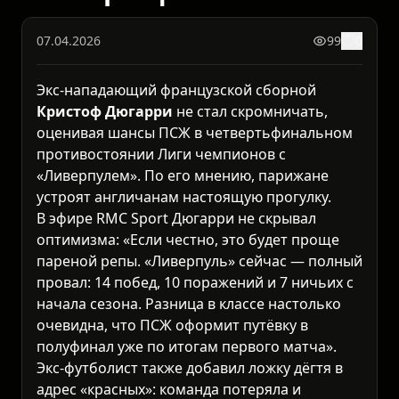
07.04.2026
99
0
Экс-нападающий французской сборной
Кристоф Дюгарри
не стал скромничать,
оценивая шансы ПСЖ в четвертьфинальном
противостоянии Лиги чемпионов с
«Ливерпулем». По его мнению, парижане
устроят англичанам настоящую прогулку.
В эфире RMC Sport Дюгарри не скрывал
оптимизма: «Если честно, это будет проще
пареной репы. «Ливерпуль» сейчас — полный
провал: 14 побед, 10 поражений и 7 ничьих с
начала сезона. Разница в классе настолько
очевидна, что ПСЖ оформит путёвку в
полуфинал уже по итогам первого матча».
Экс-футболист также добавил ложку дёгтя в
адрес «красных»: команда потеряла и