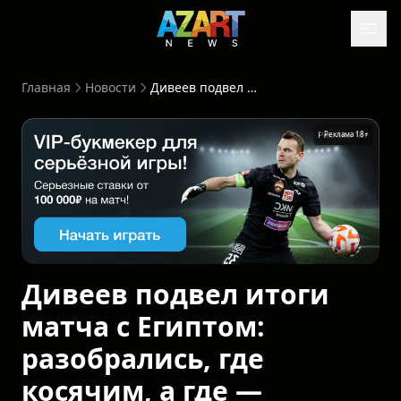
Главная
Новости
Дивеев подвел итоги матча с Египтом: разобрались, где косячим, а где — красавцы
Реклама 18+
Дивеев подвел итоги
матча с Египтом:
разобрались, где
косячим, а где —