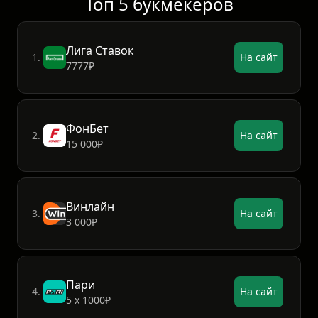
Топ 5 букмекеров
Лига Ставок
1.
На сайт
7777₽
ФонБет
2.
На сайт
15 000₽
Винлайн
3.
На сайт
3 000₽
Пари
4.
На сайт
5 х 1000₽