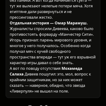
без паники. А вот когда начинается суета —
тут же вылезают нелепые потери мяча. Хотя
египтяне дали развернуться и не
прессинговали жестко.
Отдельная история — Омар Марамуш.
Журналисты спросили Дивеева, каково было
противостоять форварду «Манчестер Сити».
Игорь признал: парень мирового уровня, и
многое у него получалось. Особенно когда
получал мяч с кучей свободного
пространства впереди — тут уж его взрывной
характер игры давал о себе знать.
А вот по поводу отсутствия
Мохамеда
Салаха
Дивеев пошутил: это, мол, вопрос к
крайним защитникам, но за них может
сказать — наверное, обидно, что звезда
«Ливерпуля» не вышел на поле.