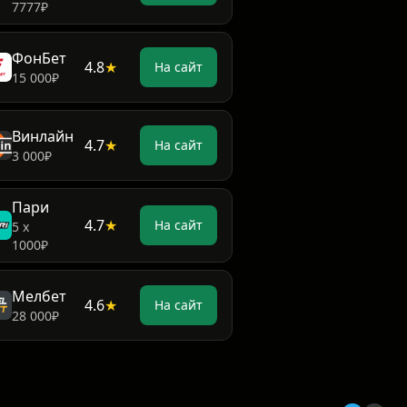
7777₽
ФонБет
4.8
★
На сайт
15 000₽
Винлайн
4.7
★
На сайт
3 000₽
Пари
4.7
★
На сайт
5 х
1000₽
Мелбет
4.6
★
На сайт
28 000₽