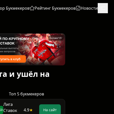
ор Букмекеров
Рейтинг Букмекеров
Новости
Реклама 18+
та и ушёл на
Топ 5 букмекеров
Лига
4.9
★
На сайт
Ставок