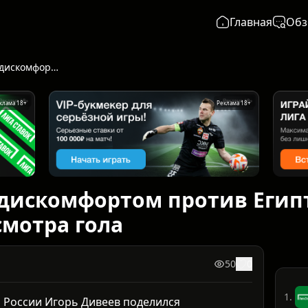
Главная
Обз
Дивеев играл с дискомфортом против Египта и ушёл на лёд вместо просмотра гола
клама 18+
Реклама 18+
 дискомфортом против Егип
смотра гола
50
0
1.
 России Игорь Дивеев поделился