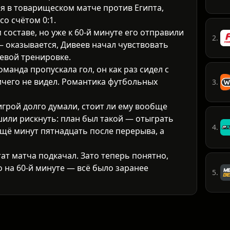
я в товарищеском матче против Египта,
о счётом 0:1.
составе, но уже к 60-й минуте его отправили
2.
 — оказывается, Дивеев начал чувствовать
евой тренировке.
оманда пропускала гол, он как раз сидел с
чего не видел. Романтика футбольных
3.
игрой долго думали, стоит ли ему вообще
шили рискнуть: план был такой — отыграть
4.
щё минут пятнадцать после перерыва, а
тат матча подкачал. Зато теперь понятно,
 на 60-й минуте — всё было заранее
5.