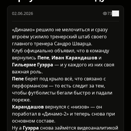
02.06.2026
73
0
«Динамо» решило не мелочиться и сразу
втроём усилило тренерский штаб своего
главного тренера Сандро Шварца.
Клуб официально объявил, что в команду
вернулись
Пепе
,
Иван Карандашов
и
Гильерме Гуэрра
— и у каждого из них своя
важная роль.
Пепе
берёт под крыло всё, что связано с
перформансом — то есть следит за тем,
чтобы футболисты бегали быстро и падали
пореже.
Карандашов
вернулся с «низов» — он
поработал в «Динамо-2» и теперь снова при
основном составе.
Ну а
Гуэрра
снова займётся видеоаналитикой