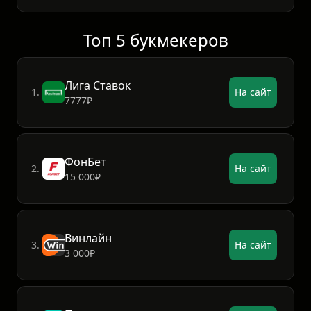
Топ 5 букмекеров
Лига Ставок
1.
На сайт
7777₽
ФонБет
2.
На сайт
15 000₽
Винлайн
3.
На сайт
3 000₽