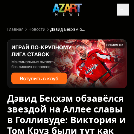
Главная
Новости
Дэвид Бекхэм обзавёлся звездой на Аллее славы в Голливуде: Виктория и Том Круз были тут как тут
Реклама 18+
Дэвид Бекхэм обзавёлся
звездой на Аллее славы
в Голливуде: Виктория и
Том Круз были тут как