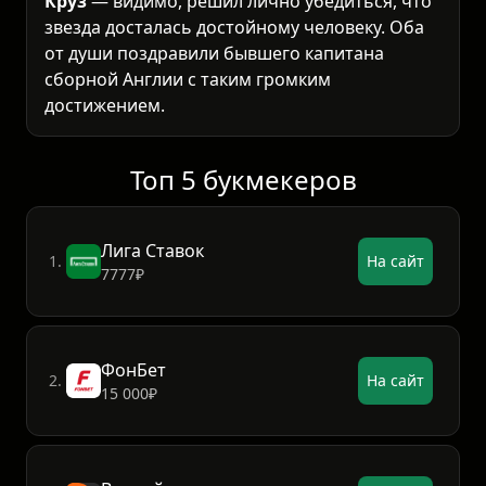
Круз
— видимо, решил лично убедиться, что
звезда досталась достойному человеку. Оба
от души поздравили бывшего капитана
сборной Англии с таким громким
достижением.
Топ 5 букмекеров
Лига Ставок
1.
На сайт
7777₽
ФонБет
2.
На сайт
15 000₽