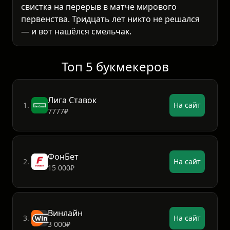
свистка на перерыв в матче мирового
первенства. Тридцать лет никто не решался
— и вот нашёлся смельчак.
Топ 5 букмекеров
Лига Ставок
1.
На сайт
7777₽
ФонБет
2.
На сайт
15 000₽
Винлайн
3.
На сайт
3 000₽