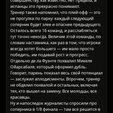
совершенству, как известно, нет предела, и
испанцы это прекрасно понимают.
Тренер также напомнил, что плей-офф — это
не прогулка по парку: каждый следующий
соперник будет злее и опаснее предыдущего.
Осталось всего 16 команд, и расслабляться
тут точно некогда. Величие этой команды, по
словам наставника, как раз в том, что игроки
всегда хотят большего — им мало просто
победить, им подавай рост и прогресс.
Отдельно де ла Фуэнте похвалил Микеля
Ойарсабаля, который оформил дубль.
Говорит, парень показал весь свой потенциал
— заслужил аплодисменты. Впрочем, тренер
не обделил похвалой и остальных, включая
тех, кто вышел на замену. Все молодцы, все
красавцы.
Ну и напоследок журналисты спросили про
соперника в 1/8 финала — там всё решится в