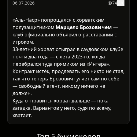
06.07.2026
74
0
«Аль-Наср» попрощался с хорватским
полузащитником
Марцело Брозовичем
—
клуб официально объявил о расставании с
игроком.
33-летний хорват отыграл в саудовском клубе
почти два года — с лета 2023-го, когда
перебрался туда прямиком из «Интера».
Контракт истёк, продлевать его никто не стал,
так что теперь Брозович гуляет сам по себе
— свободный агент, никому ничего не
должен.
Куда отправится хорват дальше — пока
загадка. Вариантов у него, судя по всему,
хватает.
Топ 5 букмекеров