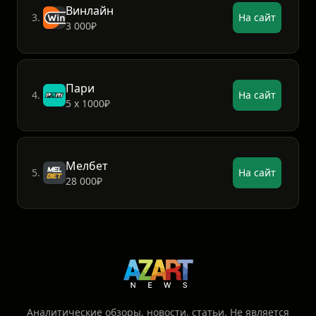
Винлайн
3.
На сайт
3 000₽
Пари
4.
На сайт
5 х 1000₽
Мелбет
5.
На сайт
28 000₽
Аналитические обзоры, новости, статьи. Не является