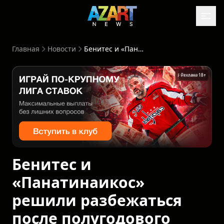
Главная
Новости
Бенитес и «Панатинаикос» решили разбежаться после полугодового романа
Реклама 18+
Бенитес и
«Панатинаикос»
решили разбежаться
после полугодового