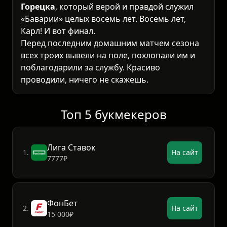
Горецка
, который верой и правдой служил
«Баварии» целых восемь лет. Восемь лет,
Карл! И вот финал.
Перед последним домашним матчем сезона
всех троих вывели на поле, похлопали им и
поблагодарили за службу. Красиво
проводили, ничего не скажешь.
Топ 5 букмекеров
Лига Ставок
1.
На сайт
7777₽
ФонБет
2.
На сайт
15 000₽