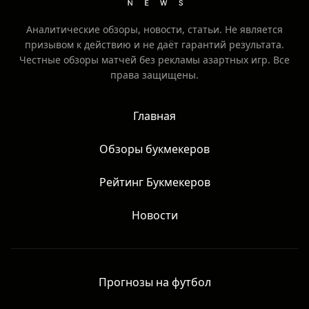
Аналитические обзоры, новости, статьи. Не является
призывом к действию и не даёт гарантий результата.
Честные обзоры матчей без рекламы азартных игр. Все
права защищены.
Главная
Обзоры букмекеров
Рейтинг Букмекеров
Новости
Прогнозы на футбол