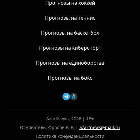
Прогнозы на хоккей
Прогнозы на теннис
Прогнозы на баскетбол
Прогнозы на киберспорт
Прогнозы на единоборства
Прогнозы на бокс
AzartNews, 2026 | 18+
Основатель: Фролов В. В. |
azartnews@mail.ru
Политика конфиденциальности