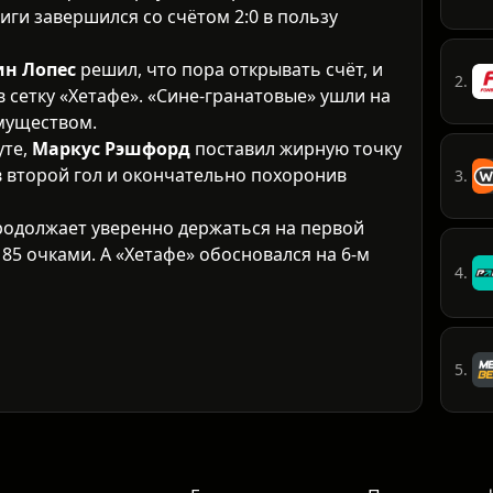
Лиги завершился со счётом 2:0 в пользу
н Лопес
решил, что пора открывать счёт, и
2.
в сетку «Хетафе». «Сине-гранатовые» ушли на
муществом.
уте,
Маркус Рэшфорд
поставил жирную точку
в второй гол и окончательно похоронив
3.
родолжает уверенно держаться на первой
85 очками. А «Хетафе» обосновался на 6-м
4.
5.