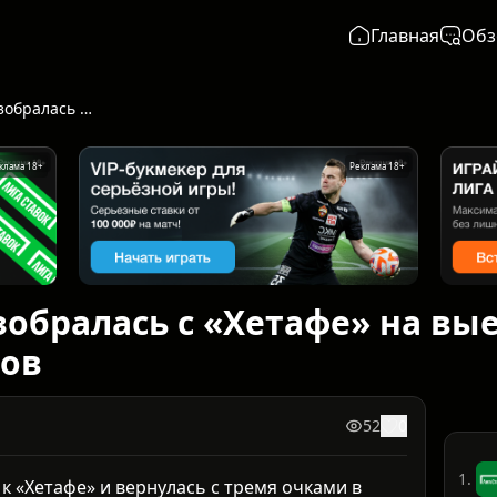
Главная
Обз
«Барселона» разобралась с «Хетафе» на выезде: 2:0 и никаких вопросов
клама 18+
Реклама 18+
обралась с «Хетафе» на выез
сов
52
0
1.
 к «Хетафе» и вернулась с тремя очками в