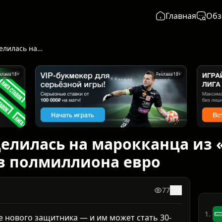
Главная
Обз
«Балтика» прицелилась на марокканца из «Оренбурга»: Муфи оценили в полмиллиона евро
клама 18+
Реклама 18+
елилась на марокканца из 
в полмиллиона евро
77
0
1.
е нового защитника — и им может стать 30-