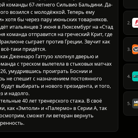
ой команды 67-летнего Сильвио Бальдини. Да-
этого возился с молодёжкой. Теперь ему
» хотя бы через пару июньских товарняков.
2.
ёт итальянцев 3 июня в Люксембург на «Стад
ня команда отправится на греческий Крит, где
раклионе сыграет против Греции. Звучит как
 всё-таки придётся.
3.
, как Дженнаро Гаттузо хлопнул дверью и
оманда с треском вылетела в стыковых матчах
26, умудрившись проиграть Боснии и
4.
рь не спешит с назначением постоянного
 будут выбирать и нового президента, и того,
з и надолго.
ельные 40 лет тренерского стажа. В своё
5.
и, как «Эмполи» и «Палермо» в Серии А, так
Посмотрим, сможет ли ветеран вернуть
еренность.