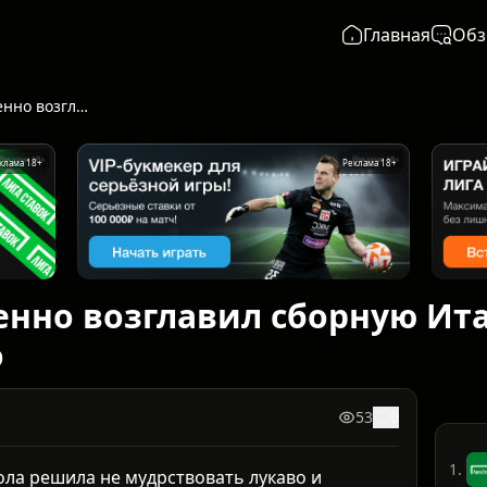
Главная
Обз
Бальдини временно возглавил сборную Италии после провала Гаттузо
клама 18+
Реклама 18+
нно возглавил сборную Ит
о
53
0
1.
ла решила не мудрствовать лукаво и