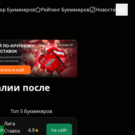
ор Букмекеров
Рейтинг Букмекеров
Новости
Реклама 18+
алии после
Топ 5 букмекеров
Лига
4.9
★
На сайт
Ставок