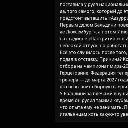
поставила у руля национальн
да, того самого, который до 
предстоит вытащить «Адзурри
Первым делом Бальдини повед
де Люксембург», а потом 7 ию
на стадионе «Панкритион» в И
неплохой отпуск, но работать
Всё это случилось после того
подал в отставку. Причина? К
отбора на чемпионат мира-20
Герцеговине. Федерация тепе
тренера — до марта 2027 года
кто возглавит сборную всерьё
У Бальдини за плечами внушит
время он рулил такими клубам
что опыта ему не занимать. 
итальянцам хоть какую-то ув