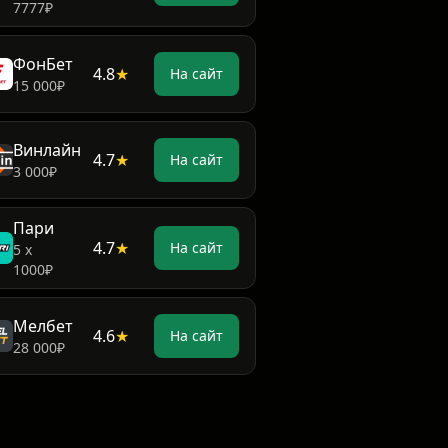
7777₽
ФонБет
4.8
★
На сайт
15 000₽
Винлайн
4.7
★
На сайт
3 000₽
Пари
4.7
★
На сайт
5 х
1000₽
Мелбет
4.6
★
На сайт
28 000₽