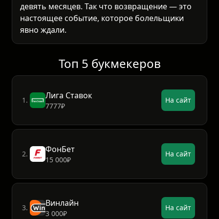
девять месяцев. Так что возвращение — это
настоящее событие, которое болельщики
явно ждали.
Топ 5 букмекеров
Лига Ставок
1.
На сайт
7777₽
ФонБет
2.
На сайт
15 000₽
Винлайн
3.
На сайт
3 000₽