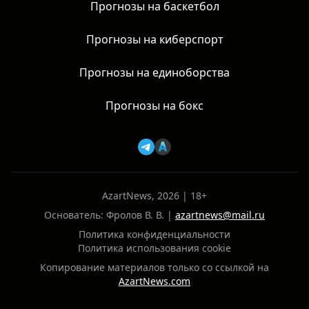
Прогнозы на баскетбол
Прогнозы на киберспорт
Прогнозы на единоборства
Прогнозы на бокс
AzartNews, 2026 | 18+
Основатель: Фролов В. В. |
azartnews@mail.ru
Политика конфиденциальности
Политика использования cookie
Копирование материалов только со ссылкой на
AzartNews.com