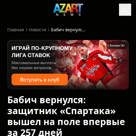
Главная
Новости
Бабич вернулся: защитник «Спартака» вышел на поле впервые за 257 дней
Реклама 18+
Бабич вернулся:
защитник «Спартака»
вышел на поле впервые
за 257 дней