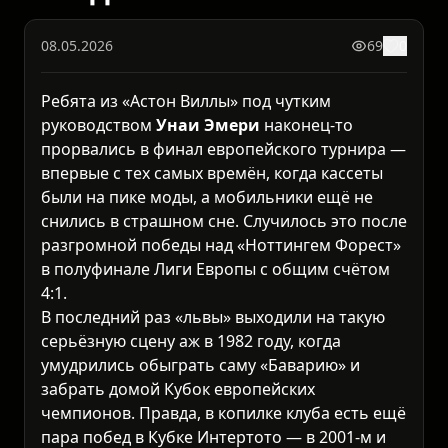
08.05.2026
69
0
Ребята из «Астон Виллы» под чутким
руководством
Унаи Эмери
наконец-то
прорвались в финал европейского турнира —
впервые с тех самых времён, когда кассеты
были на пике моды, а мобильники ещё не
снились в страшном сне. Случилось это после
разгромной победы над «Ноттингем Форест»
в полуфинале Лиги Европы с общим счётом
4:1.
В последний раз «львы» выходили на такую
серьёзную сцену аж в 1982 году, когда
умудрились обыграть саму «Баварию» и
забрать домой Кубок европейских
чемпионов. Правда, в копилке клуба есть ещё
пара побед в Кубке Интертото — в 2001-м и