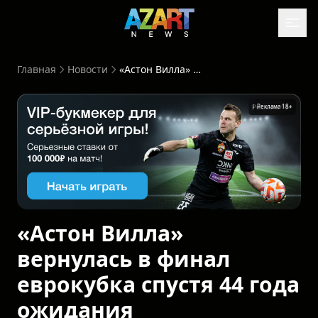
Главная
Новости
«Астон Вилла» вернулась в финал еврокубка спустя 44 года ожидания
клама 18+
Реклама 
«Астон Вилла»
вернулась в финал
еврокубка спустя 44 года
ожидания