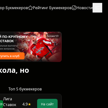
ор Букмекеров
Рейтинг Букмекеров
Новости
Реклама 18+
кола, но
Топ 5 букмекеров
Лига
4.9
★
На сайт
Ставок