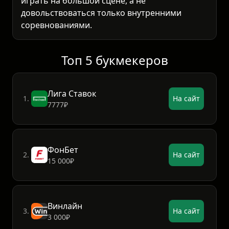
играть на большой сцене, а не
довольствоваться только внутренними
соревнованиями.
Топ 5 букмекеров
Лига Ставок
1.
На сайт
7777₽
ФонБет
2.
На сайт
15 000₽
Винлайн
3.
На сайт
3 000₽