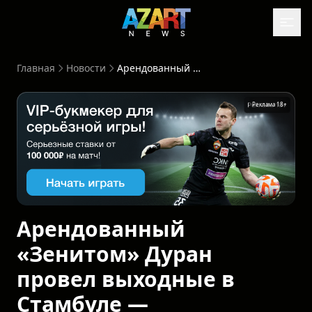
Главная
Новости
Арендованный «Зенитом» Дуран провел выходные в Стамбуле — «Галатасарай» не дремлет
Реклама 18+
Рекла
Арендованный
«Зенитом» Дуран
провел выходные в
Стамбуле —