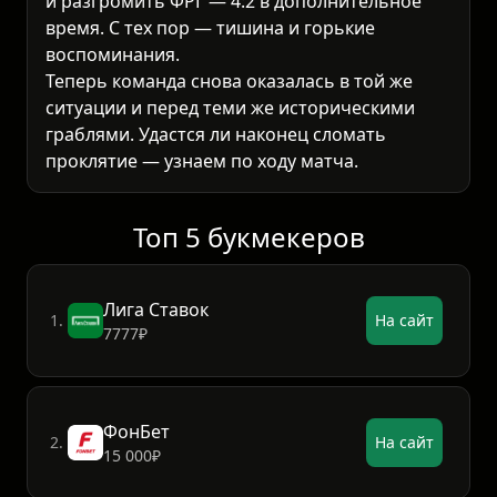
и разгромить ФРГ — 4:2 в дополнительное
время. С тех пор — тишина и горькие
воспоминания.
Теперь команда снова оказалась в той же
ситуации и перед теми же историческими
граблями. Удастся ли наконец сломать
проклятие — узнаем по ходу матча.
Топ 5 букмекеров
Лига Ставок
1.
На сайт
7777₽
ФонБет
2.
На сайт
15 000₽