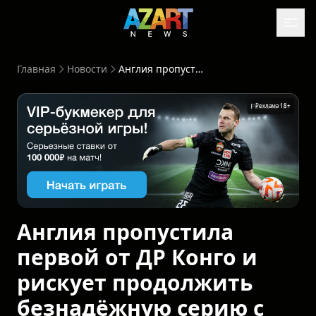
Главная
Новости
Англия пропустила первой от ДР Конго и рискует продолжить безнадёжную серию с 1966 года
Реклама 18+
Рекла
Англия пропустила
первой от ДР Конго и
рискует продолжить
безнадёжную серию с