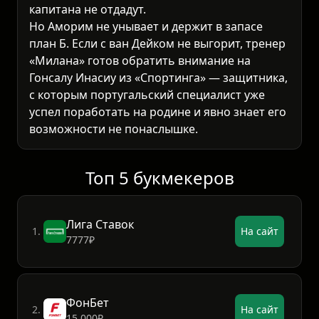
капитана не отдадут.
Но Аморим не унывает и держит в запасе
план Б. Если с ван Дейком не выгорит, тренер
«Милана» готов обратить внимание на
Гонсалу Инасиу из «Спортинга» — защитника,
с которым португальский специалист уже
успел поработать на родине и явно знает его
возможности не понаслышке.
Топ 5 букмекеров
Лига Ставок
1.
На сайт
7777₽
ФонБет
2.
На сайт
15 000₽