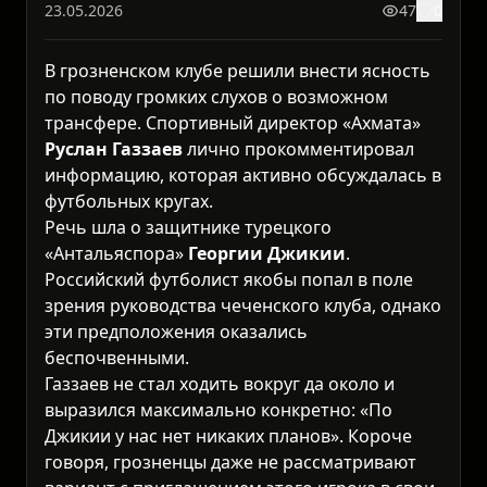
23.05.2026
47
0
В грозненском клубе решили внести ясность
по поводу громких слухов о возможном
трансфере. Спортивный директор «Ахмата»
Руслан Газзаев
лично прокомментировал
информацию, которая активно обсуждалась в
футбольных кругах.
Речь шла о защитнике турецкого
«Антальяспора»
Георгии Джикии
.
Российский футболист якобы попал в поле
зрения руководства чеченского клуба, однако
эти предположения оказались
беспочвенными.
Газзаев не стал ходить вокруг да около и
выразился максимально конкретно: «По
Джикии у нас нет никаких планов». Короче
говоря, грозненцы даже не рассматривают