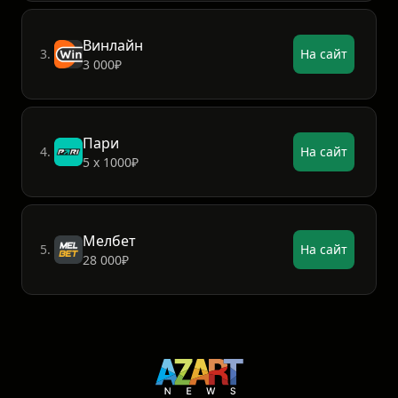
Винлайн
3.
На сайт
3 000₽
Пари
4.
На сайт
5 х 1000₽
Мелбет
5.
На сайт
28 000₽